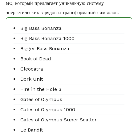
GO, который предлагает уникальную систему
энергетических зарядов и трансформаций символов.
Big Bass Bonanza
Big Bass Bonanza 1000
Bigger Bass Bonanza
Book of Dead
Cleocatra
Dork Unit
Fire in the Hole 3
Gates of Olympus
Gates of Olympus 1000
Gates of Olympus Super Scatter
Le Bandit