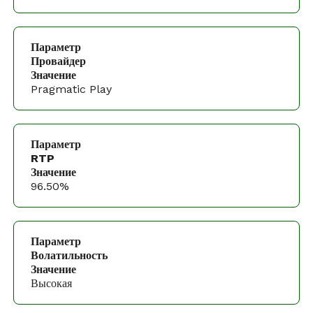
Провайдер
Pragmatic Play
RTP
96.50%
Волатильность
Высокая