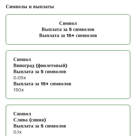
Символы и выплаты
Символ
Выплата за 5 символов
Выплата за 15+ символов
Виноград (фиолетовый)
0.05x
150x
Слива (синяя)
0.1x