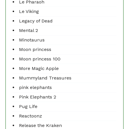
Le Pharaoh
Le Viking
Legacy of Dead
Mental 2
Minotaurus
Moon princess
Moon princess 100
More Magic Apple
Mummyland Treasures
pink elephants
Pink Elephants 2
Pug Life
Reactoonz
Release the Kraken