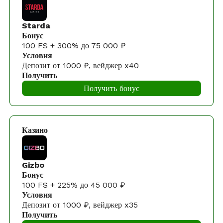
Starda
100 FS + 300% до 75 000 ₽
Депозит от 1000 ₽, вейджер x40
Получить бонус
Gizbo
100 FS + 225% до 45 000 ₽
Депозит от 1000 ₽, вейджер x35