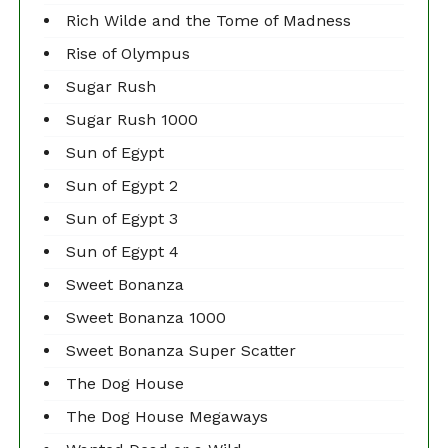
Rich Wilde and the Tome of Madness
Rise of Olympus
Sugar Rush
Sugar Rush 1000
Sun of Egypt
Sun of Egypt 2
Sun of Egypt 3
Sun of Egypt 4
Sweet Bonanza
Sweet Bonanza 1000
Sweet Bonanza Super Scatter
The Dog House
The Dog House Megaways