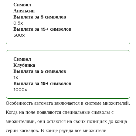
Апельсин
0.5x
500x
Клубника
1x
1000x
Особенность автомата заключается в системе множителей.
Когда на поле появляются специальные символы с
множителями, они остаются на своих позициях до конца
серии каскадов. В конце раунда все множители