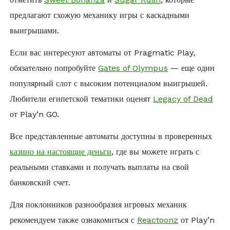
предлагают схожую механику игры с каскадными
выигрышами.
Если вас интересуют автоматы от Pragmatic Play,
обязательно попробуйте
Gates of Olympus
— еще один
популярный слот с высоким потенциалом выигрышей.
Любители египетской тематики оценят
Legacy of Dead
от Play’n GO.
Все представленные автоматы доступны в проверенных
казино на настоящие деньги
, где вы можете играть с
реальными ставками и получать выплаты на свой
банковский счет.
Для поклонников разнообразия игровых механик
рекомендуем также ознакомиться с
Reactoonz
от Play’n