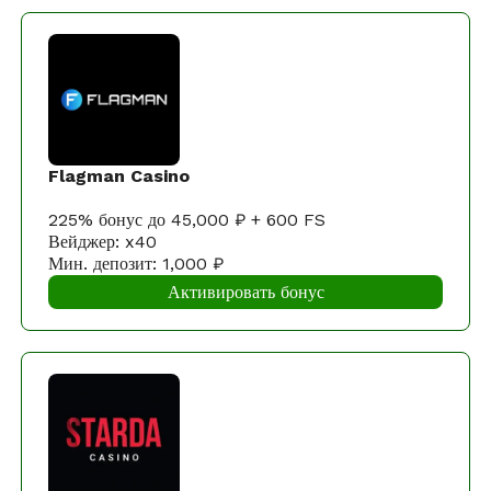
Flagman Casino
225% бонус до 45,000 ₽ + 600 FS
Вейджер: x40
Мин. депозит: 1,000 ₽
Активировать бонус