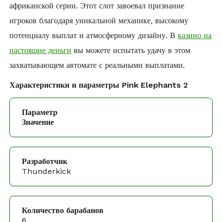
африканской серии. Этот слот завоевал признание
игроков благодаря уникальной механике, высокому
потенциалу выплат и атмосферному дизайну. В
казино на
настоящие деньги
вы можете испытать удачу в этом
захватывающем автомате с реальными выплатами.
Характеристики и параметры Pink Elephants 2
Параметр
Значение
Разработчик
Thunderkick
Количество барабанов
6