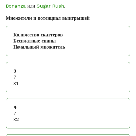
Bonanza
или
Sugar Rush
.
Множители и потенциал выигрышей
Количество скаттеров
Бесплатные спины
Начальный множитель
3
7
x1
4
7
x2