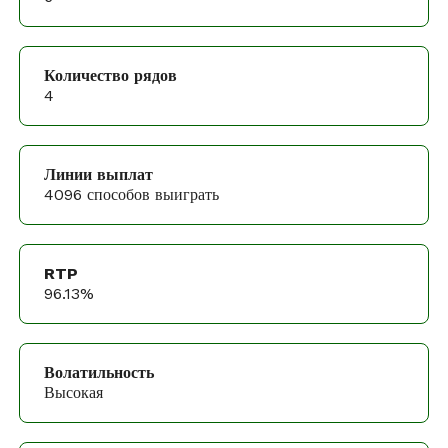
Количество рядов
4
Линии выплат
4096 способов выиграть
RTP
96.13%
Волатильность
Высокая