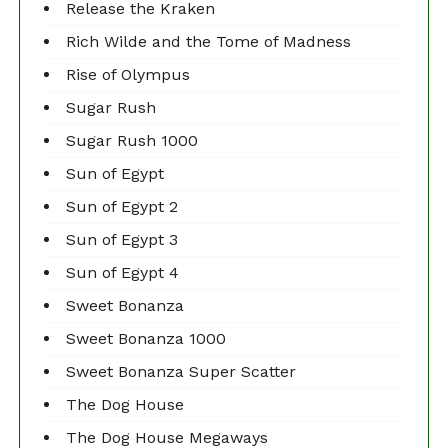
Release the Kraken
Rich Wilde and the Tome of Madness
Rise of Olympus
Sugar Rush
Sugar Rush 1000
Sun of Egypt
Sun of Egypt 2
Sun of Egypt 3
Sun of Egypt 4
Sweet Bonanza
Sweet Bonanza 1000
Sweet Bonanza Super Scatter
The Dog House
The Dog House Megaways