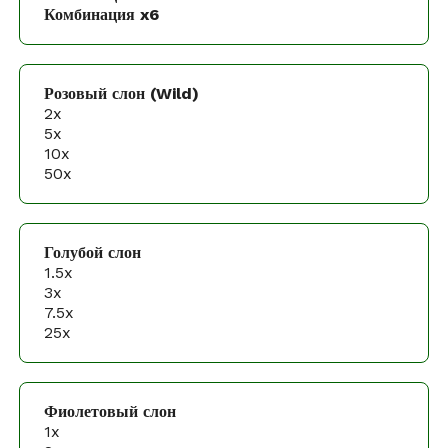
Комбинация x6
Розовый слон (Wild)
2x
5x
10x
50x
Голубой слон
1.5x
3x
7.5x
25x
Фиолетовый слон
1x