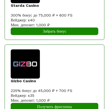
Starda Casino
300% бонус до 75,000 ₽ + 600 FS
Вейджер: x40
Мин. депозит: 1,000 ₽
Забрать бонус
Gizbo Casino
225% бонус до 45,000 ₽ + 700 FS
Вейджер: x35
Мин. депозит: 1,000 ₽
Получить фриспины