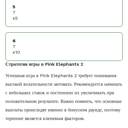
5
7
x5
6
7
x10
Стратегии игры в Pink Elephants 2
Успешная игра в Pink Elephants 2 требует понимания
высокой волатильности автомата. Рекомендуется начинать
с небольших ставок и постепенно их увеличивать при
положительном результате. Важно помнить, что основные
выплаты происходят именно в бонусном раунде, поэтому
терпение является ключевым фактором.