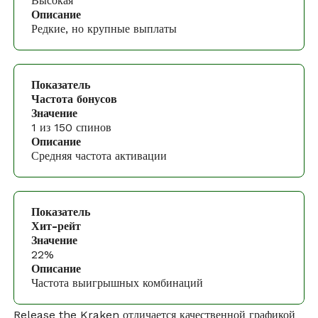
Высокая
Редкие, но крупные выплаты
Частота бонусов
1 из 150 спинов
Средняя частота активации
Хит-рейт
22%
Частота выигрышных комбинаций
Release the Kraken отличается качественной графикой