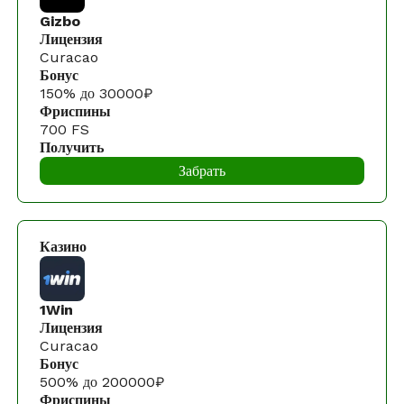
Gizbo
Curacao
150% до 30000₽
700 FS
Забрать
1Win
Curacao
500% до 200000₽