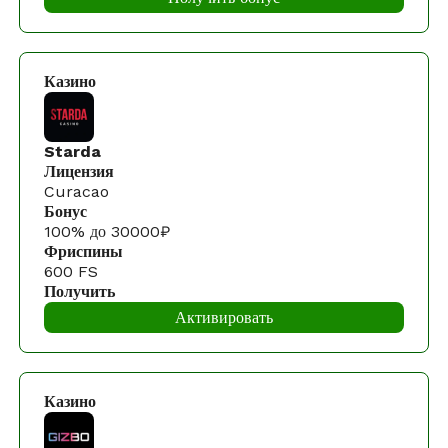
Starda
Curacao
100% до 30000₽
600 FS
Активировать