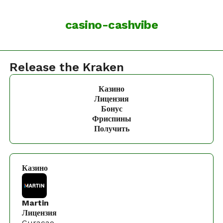
casino-cashvibe
Release the Kraken
Казино
Лицензия
Бонус
Фриспины
Получить
Martin
Curacao