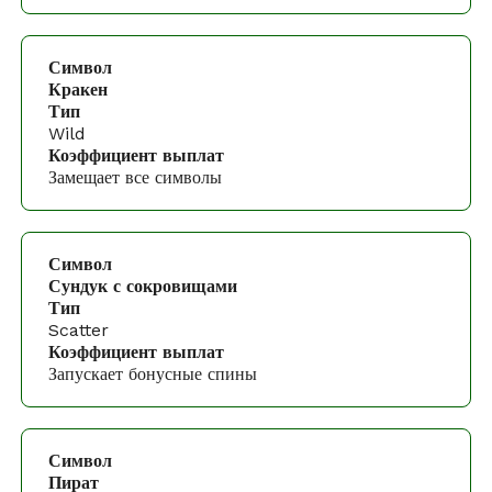
Кракен
Wild
Замещает все символы
Сундук с сокровищами
Scatter
Запускает бонусные спины
Пират