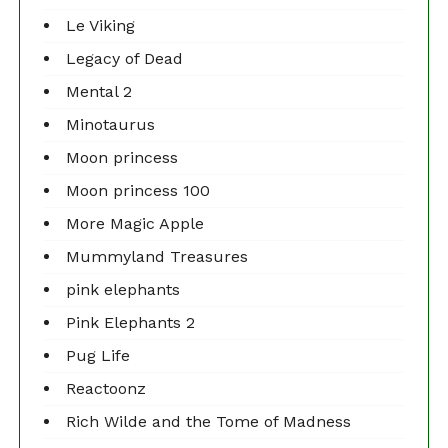
Le Viking
Legacy of Dead
Mental 2
Minotaurus
Moon princess
Moon princess 100
More Magic Apple
Mummyland Treasures
pink elephants
Pink Elephants 2
Pug Life
Reactoonz
Rich Wilde and the Tome of Madness