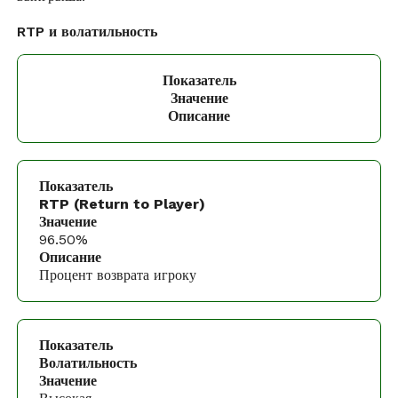
RTP и волатильность
Показатель
Значение
Описание
RTP (Return to Player)
96.50%
Процент возврата игроку
Волатильность