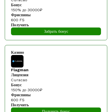
150% до 30000₽
600 FS
Забрать бонус
Flagman
Curacao
150% до 30000₽
600 FS
Получить бонус