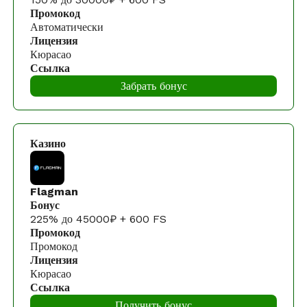
Автоматически
Кюрасао
Забрать бонус
Flagman
225% до 45000₽ + 600 FS
Промокод
Кюрасао
Получить бонус