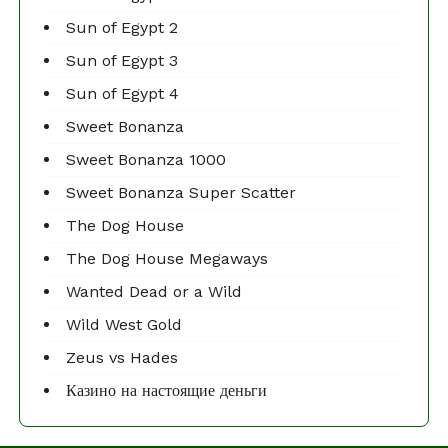
Sun of Egypt 2
Sun of Egypt 3
Sun of Egypt 4
Sweet Bonanza
Sweet Bonanza 1000
Sweet Bonanza Super Scatter
The Dog House
The Dog House Megaways
Wanted Dead or a Wild
Wild West Gold
Zeus vs Hades
Казино на настоящие деньги