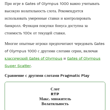
При игре в Gates of Olympus 1000 важно учитывать
высокую волатильность слота. Рекомендуется
использовать умеренные ставки и контролировать
банкролл. Функция покупки бонуса доступна за
стоимость 100x от текущей ставки.
Многие опытные игроки предпочитают чередовать Gates
of Olympus 1000 с другими слотами серии, включая
классический Gates of Olympus
и
Gates of Olympus
Super Scatter
.
Сравнение с другими слотами Pragmatic Play
Слот
RTP
Макс. множитель
Волатильность