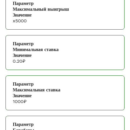
Максимальный выигрыш
x5000
Минимальная ставка
0.20₽
Максимальная ставка
1000₽