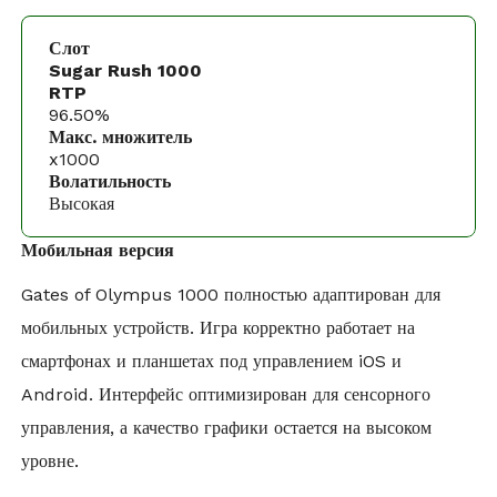
Sugar Rush 1000
96.50%
x1000
Высокая
Мобильная версия
Gates of Olympus 1000 полностью адаптирован для
мобильных устройств. Игра корректно работает на
смартфонах и планшетах под управлением iOS и
Android. Интерфейс оптимизирован для сенсорного
управления, а качество графики остается на высоком
уровне.