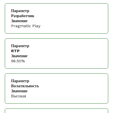
Разработчик
Pragmatic Play
RTP
96.50%
Волатильность
Высокая