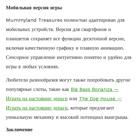
Мобильная версия игры
Mummyland Treasures полностью адаптирован для
мобильных устройств. Версия для смартфонов и
планшетов сохраняет все функции десктопной версии,
включая качественную графику и плавную анимацию.
Сенсорное управление интуитивно понятно и удобно для
игры в любых условиях.
Любители разнообразия могут также попробовать другие
популярные слоты, такие как
Big Bass Bonanza —
Играть на настоящие деньги
или
The Dog House —
Играть на настоящие деньги
, которые предлагают
уникальную механику и высокий потенциал выигрыша.
Заключение