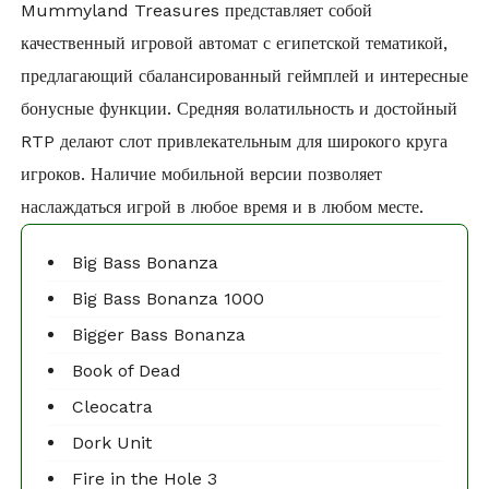
Mummyland Treasures представляет собой
качественный игровой автомат с египетской тематикой,
предлагающий сбалансированный геймплей и интересные
бонусные функции. Средняя волатильность и достойный
RTP делают слот привлекательным для широкого круга
игроков. Наличие мобильной версии позволяет
наслаждаться игрой в любое время и в любом месте.
Big Bass Bonanza
Big Bass Bonanza 1000
Bigger Bass Bonanza
Book of Dead
Cleocatra
Dork Unit
Fire in the Hole 3