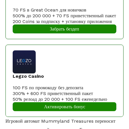
70 FS в Great Ocean для новичков
500% до 200 000 + 70 FS приветственный пакет
200 Coins за подписку + установку приложения
Забрать бездеп
Legzo Casino
100 FS по промокоду без депозита
300% + 600 FS приветственный пакет
50% релоад до 20 000 + 100 FS еженедельно
Активировать бонус
Игровой автомат Mummyland Treasures переносит