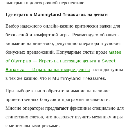
выигрыш в долгосрочной перспективе.
Где играть в Mummyland Treasures на деньги
Выбор надежного онлайн-казино критически важен для
безопасной и комфортной игры. Рекомендуем обращать
внимание на лицензию, репутацию оператора и условия
бонусных предложений. Популярные слоты вроде
Gates
of Olympus — Играть на настоящие деньги
и
Sweet
Bonanza — Играть на настоящие деньги
часто доступны
в тех же казино, что и Mummyland Treasures.
При выборе казино обратите внимание на наличие
приветственных бонусов и программы лояльности.
Многие операторы предлагают фриспины специально для
египетских слотов, что позволяет изучить механику игры
с минимальными рисками.