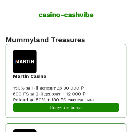
casino-cashvibe
Mummyland Treasures
Martin Casino
150% за 1-й депозит до 30 000 ₽
600 FS за 2-й депозит + 12 000 ₽
Reload до 50% + 180 FS еженедельно
Получить бонус