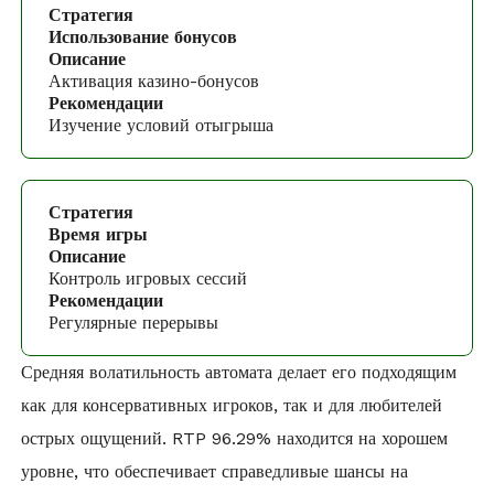
Использование бонусов
Активация казино-бонусов
Изучение условий отыгрыша
Время игры
Контроль игровых сессий
Регулярные перерывы
Средняя волатильность автомата делает его подходящим
как для консервативных игроков, так и для любителей
острых ощущений. RTP 96.29% находится на хорошем
уровне, что обеспечивает справедливые шансы на