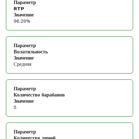
RTP
96.29%
Волатильность
Средняя
Количество барабанов
5
Количество линий