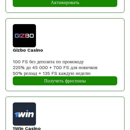
Активировать
Gizbo Casino
100 FS без депозита по промокоду
225% до 45 000 + 700 FS для новичков
50% релоад + 135 FS каждую неделю
Получить фриспины
1Win Casino