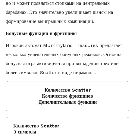
но и может появляться стопками на центральных
барабанах. Это значительно увеличивает шансы на
формирование выигрышных комбинаций.
Бонусные функции и фриспины
Игровой автомат Mummyland Treasures предлагает
несколько увлекательных бонусных режимов. Основная
бонусная игра активируется при выпадении трех или
более символов Scatter в виде пирамиды.
Количество Scatter
Количество фриспинов
Дополнительные функции
3 символа