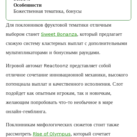
Божественная тематика, бонусы
Для поклонников фруктовой тематики отличным
выбором станет
Sweet Bonanza
, который предлагает
схожую систему кластерных выплат с дополнительными
мультипликаторами и бонусными раундами.
Игровой автомат Reactoonz представляет собой
отличное сочетание инновационной механики, высокого
потенциала выплат и качественного исполнения. Слот
подойдет как опытным игрокам, так и новичкам,
желающим попробовать что-то необычное в мире
онлайн-гемблинга.
Поклонникам мифологических сюжетов стоит также
рассмотреть
Rise of Olympus
, который сочетает