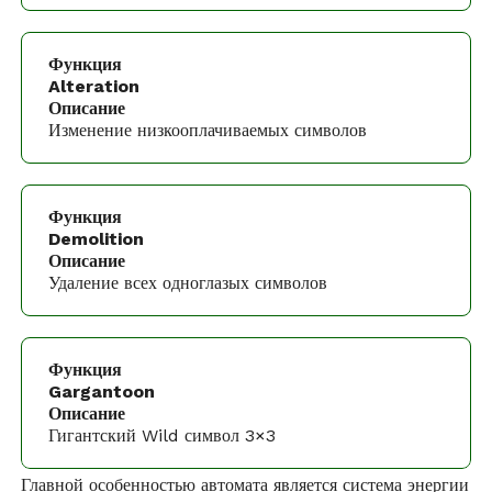
Alteration
Изменение низкооплачиваемых символов
Demolition
Удаление всех одноглазых символов
Gargantoon
Гигантский Wild символ 3×3
Главной особенностью автомата является система энергии