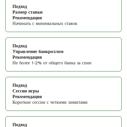
Размер ставки
Начинать с минимальных ставок
Управление банкроллом
Не более 1-2% от общего банка за спин
Сессии игры
Короткие сессии с четкими лимитами