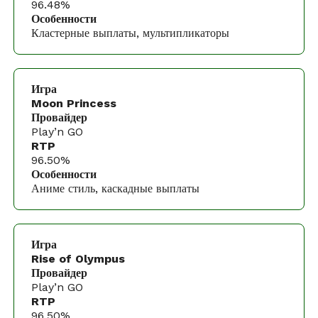
96.48%
Кластерные выплаты, мультипликаторы
Moon Princess
Play’n GO
96.50%
Аниме стиль, каскадные выплаты
Rise of Olympus
Play’n GO
96.50%