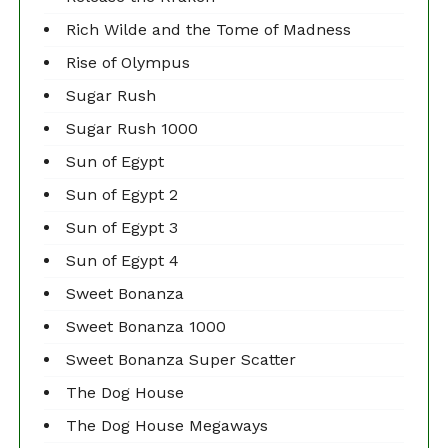
Rich Wilde and the Tome of Madness
Rise of Olympus
Sugar Rush
Sugar Rush 1000
Sun of Egypt
Sun of Egypt 2
Sun of Egypt 3
Sun of Egypt 4
Sweet Bonanza
Sweet Bonanza 1000
Sweet Bonanza Super Scatter
The Dog House
The Dog House Megaways