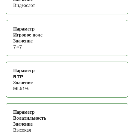
Видеослот
Игровое поле
7×7
RTP
96.51%
Волатильность
Высокая