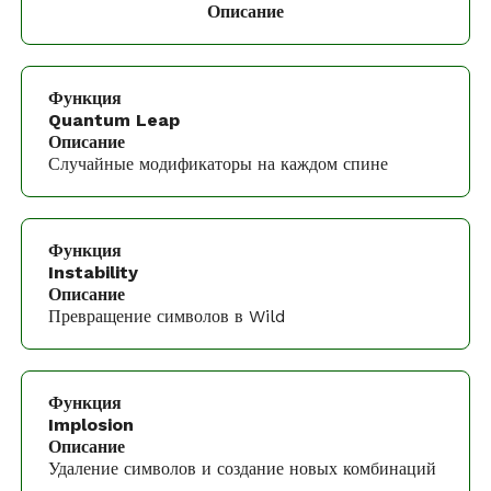
Описание
Quantum Leap
Случайные модификаторы на каждом спине
Instability
Превращение символов в Wild
Implosion
Удаление символов и создание новых комбинаций