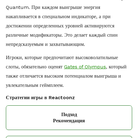
Quantum. При каждом выигрыше энергия
накапливается в специальном индикаторе, а при
достижении определенных уровней активируются
различные модификаторы. Это делает каждый спин
непредсказуемым и захватывающим.
Игроки, которые предпочитают высоковолатильные
слоты, обязательно оценят
Gates of Olympus
, который
также отличается высоким потенциалом выигрыша и
увлекательным геймплеем.
Стратегии игры в Reactoonz
Подход
Рекомендация