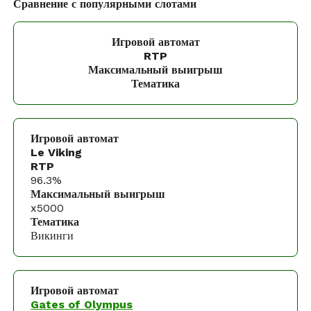
Сравнение с популярными слотами
Игровой автомат
RTP
Максимальный выигрыш
Тематика
Le Viking
96.3%
x5000
Викинги
Gates of Olympus