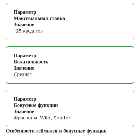
Максимальная ставка
125 кредитов
Волатильность
Средняя
Бонусные функции
Фриспины, Wild, Scatter
Особенности геймплея и бонусные функции