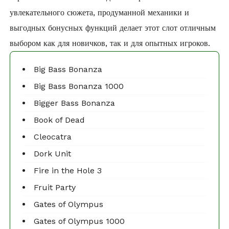
увлекательного сюжета, продуманной механики и
выгодных бонусных функций делает этот слот отличным
выбором как для новичков, так и для опытных игроков.
Big Bass Bonanza
Big Bass Bonanza 1000
Bigger Bass Bonanza
Book of Dead
Cleocatra
Dork Unit
Fire in the Hole 3
Fruit Party
Gates of Olympus
Gates of Olympus 1000