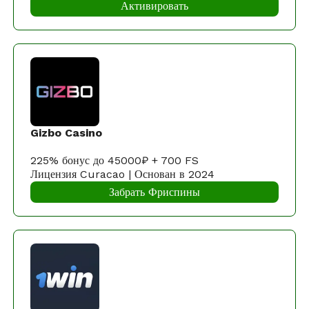
Активировать
Gizbo Casino
225% бонус до 45000₽ + 700 FS
Лицензия Curacao | Основан в 2024
Забрать Фриспины