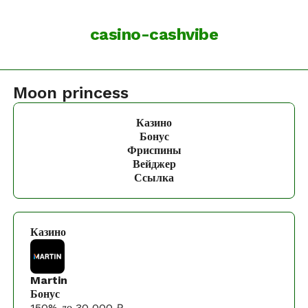
casino-cashvibe
Moon princess
Казино
Бонус
Фриспины
Вейджер
Ссылка
Martin
150% до 30 000 ₽