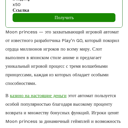
x50
Получить
Moon princess — это захватывающий игровой автомат
от известного разработчика Play’n GO, который покорил
сердца миллионов игроков по всему миру. Слот
выполнен в японском стиле аниме и предлагает
уникальный игровой процесс с тремя волшебными
принцессами, каждая из которых обладает особыми
способностями.
В
казино на настоящие деньги
этот автомат пользуется
особой популярностью благодаря высокому проценту
возврата и множеству бонусных функций. Игроки ценят
Moon princess за динамичный геймплей и возможность