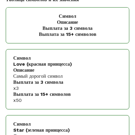
Символ
Описание
Выплата за 3 символа
Выплата за 15+ символов
Love (красная принцесса)
Самый дорогой символ
x3
x50
Star (зеленая принцесса)