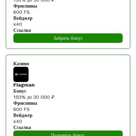
600 FS
x40
Забрать бонус
Flagman
150% до 30 000 ₽
600 FS
x40
Получить бонус