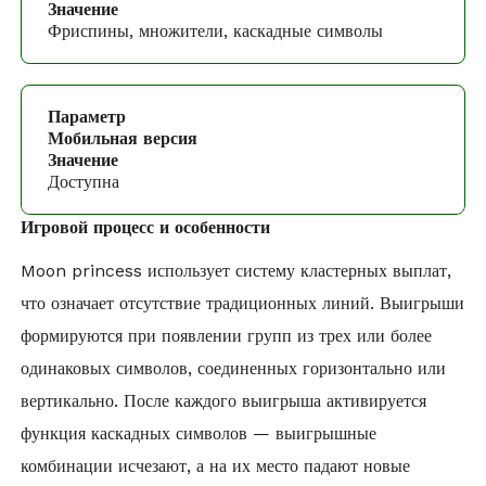
Фриспины, множители, каскадные символы
Мобильная версия
Доступна
Игровой процесс и особенности
Moon princess использует систему кластерных выплат,
что означает отсутствие традиционных линий. Выигрыши
формируются при появлении групп из трех или более
одинаковых символов, соединенных горизонтально или
вертикально. После каждого выигрыша активируется
функция каскадных символов — выигрышные
комбинации исчезают, а на их место падают новые