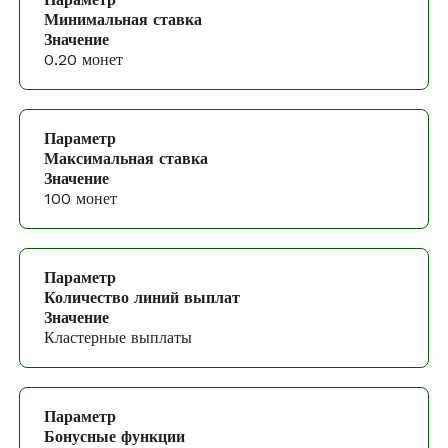
Минимальная ставка
0.20 монет
Максимальная ставка
100 монет
Количество линий выплат
Кластерные выплаты
Бонусные функции