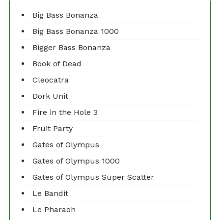
Big Bass Bonanza
Big Bass Bonanza 1000
Bigger Bass Bonanza
Book of Dead
Cleocatra
Dork Unit
Fire in the Hole 3
Fruit Party
Gates of Olympus
Gates of Olympus 1000
Gates of Olympus Super Scatter
Le Bandit
Le Pharaoh