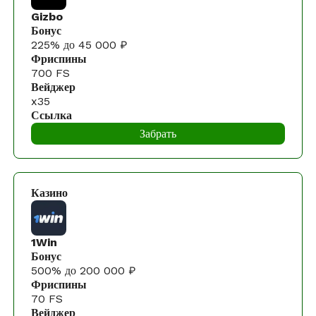
Gizbo
225% до 45 000 ₽
700 FS
x35
Забрать
1Win
500% до 200 000 ₽
70 FS