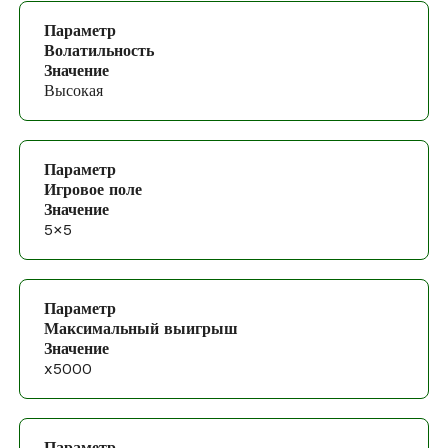
Волатильность
Высокая
Игровое поле
5×5
Максимальный выигрыш
x5000