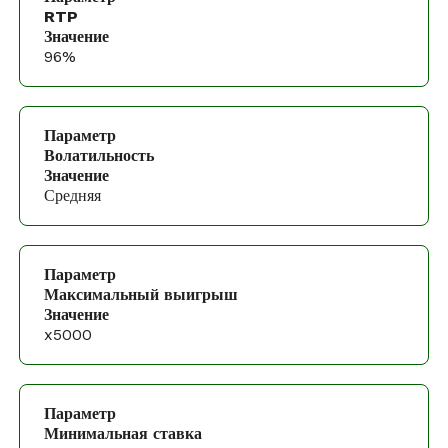
RTP
96%
Волатильность
Средняя
Максимальный выигрыш
x5000
Минимальная ставка