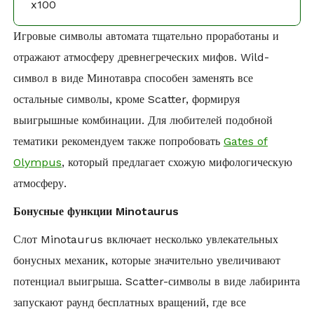
x100
Игровые символы автомата тщательно проработаны и
отражают атмосферу древнегреческих мифов. Wild-
символ в виде Минотавра способен заменять все
остальные символы, кроме Scatter, формируя
выигрышные комбинации. Для любителей подобной
тематики рекомендуем также попробовать
Gates of
Olympus
, который предлагает схожую мифологическую
атмосферу.
Бонусные функции Minotaurus
Слот Minotaurus включает несколько увлекательных
бонусных механик, которые значительно увеличивают
потенциал выигрыша. Scatter-символы в виде лабиринта
запускают раунд бесплатных вращений, где все