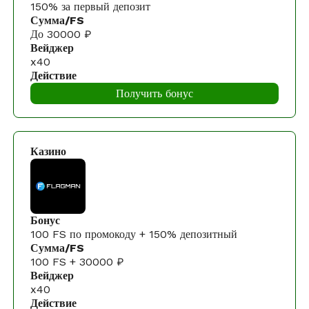
150% за первый депозит
До 30000 ₽
x40
Получить бонус
100 FS по промокоду + 150% депозитный
100 FS + 30000 ₽
x40