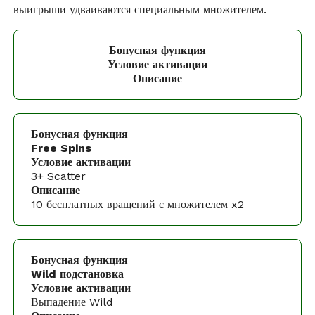
выигрыши удваиваются специальным множителем.
Бонусная функция
Условие активации
Описание
Free Spins
3+ Scatter
10 бесплатных вращений с множителем x2
Wild подстановка
Выпадение Wild