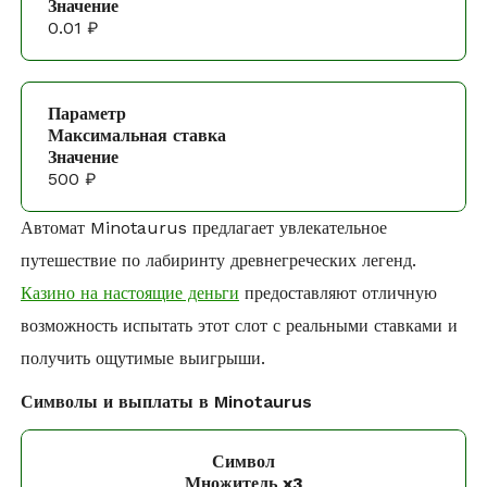
0.01 ₽
Максимальная ставка
500 ₽
Автомат Minotaurus предлагает увлекательное
путешествие по лабиринту древнегреческих легенд.
Казино на настоящие деньги
предоставляют отличную
возможность испытать этот слот с реальными ставками и
получить ощутимые выигрыши.
Символы и выплаты в Minotaurus
Символ
Множитель x3