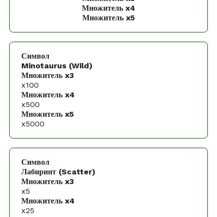
Множитель x4
Множитель x5
Minotaurus (Wild)
x100
x500
x5000
Лабиринт (Scatter)
x5
x25