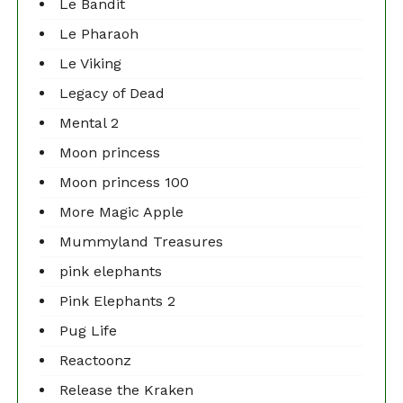
Le Bandit
Le Pharaoh
Le Viking
Legacy of Dead
Mental 2
Moon princess
Moon princess 100
More Magic Apple
Mummyland Treasures
pink elephants
Pink Elephants 2
Pug Life
Reactoonz
Release the Kraken